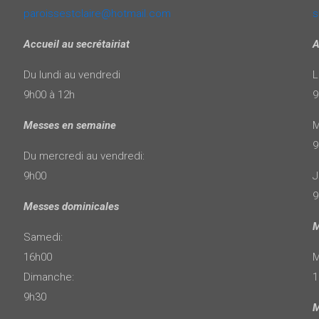
paroissestclaire@hotmail.com
s
Accueil au secrétairiat
A
Du lundi au vendredi
L
9h00 à 12h
9
Messes en semaine
M
9
Du mercredi au vendredi:
9h00
J
9
Messes dominicales
M
Samedi:
16h00
M
Dimanche:
1
9h30
M