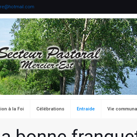
aire@hotmail.com
ion à la Foi
Célébrations
Entraide
Vie communa
la bonne franque