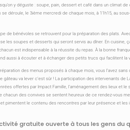
isqu’on y déguste : soupe, pain, dessert et café dans un climat de
 se déroule, le 3ième mercredi de chaque mois, à 11h15, au sous
uipe de bénévoles se retrouvent pour la préparation des plats. Avec
 les soupes et desserts qui seront servis au dîner. En cuisine, ç
de chacun est indispensable à la réussite du repas. À la bonne franqu
 aussi à écouter et à échanger des petits trucs qui facilitent la v
la préparation des menus proposés à chaque mois, vous l’avez sans
 le gâteau va lever c’est sûr ! La participation des intervenants de
denrées offertes par Impact Famille, l’aménagement des lieux et le 
 que chacun des convives se sentent heureux de ce rendez-vous mens
t et pimentent le contenu des rencontres par leur présence et les 
ctivité gratuite ouverte à tous les gens du q