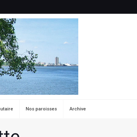
utaire
Nos paroisses
Archive
tte