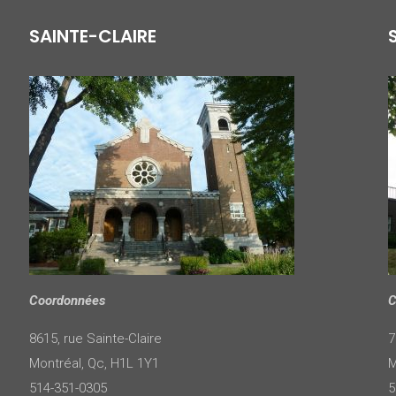
SAINTE-CLAIRE
Coordonnées
C
8615, rue Sainte-Claire
7
Montréal, Qc, H1L 1Y1
M
514-351-0305
5