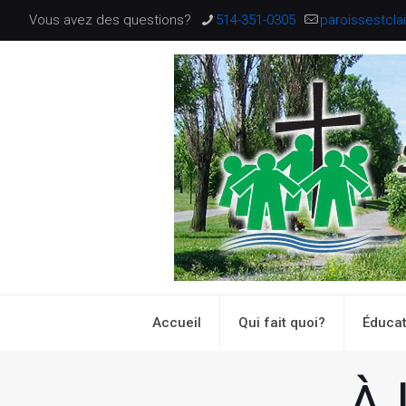
Vous avez des questions?
514-351-0305
paroissestcl
Accueil
Qui fait quoi?
Éducat
À 