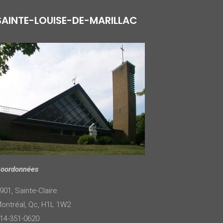
SAINTE-LOUISE-DE-MARILLAC
oordonnées
901, Sainte-Claire
ontréal, Qc, H1L 1W2
14-351-0620