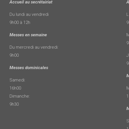
Accueil au secrétairiat
A
Du lundi au vendredi
L
9h00 à 12h
9
Messes en semaine
M
9
Du mercredi au vendredi:
9h00
J
9
Messes dominicales
M
Samedi:
16h00
M
Dimanche:
1
9h30
M
S
1