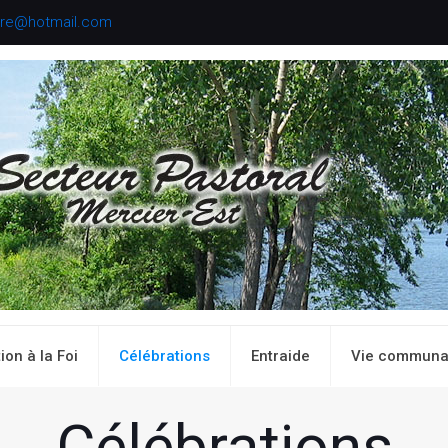
aire@hotmail.com
ion à la Foi
Célébrations
Entraide
Vie communa
Célébrations