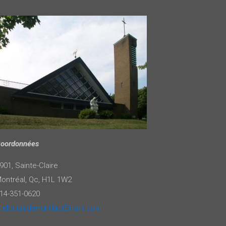
oordonnées
901, Sainte-Claire
ontréal, Qc, H1L 1W2
14-351-0620
telouisedemarillac@msn.com