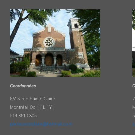
Coordonnées
C
8615, rue Sainte-Claire
7
Montréal, Qc, H1L 1Y1
M
514-351-0305
5
paroissestclaire@hotmail.com
s