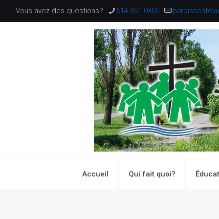
Vous avez des questions?
514-351-0305
paroissestcl
Accueil
Qui fait quoi?
Éducat