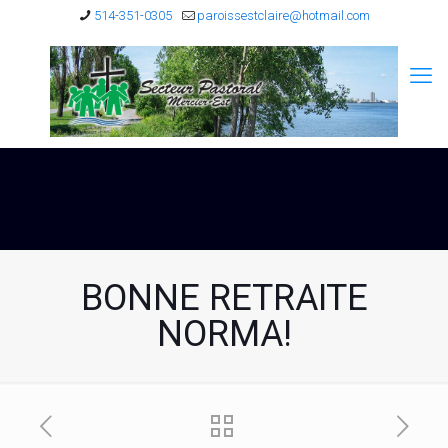
514-351-0305
paroissestclaire@hotmail.com
BONNE RETRAITE
NORMA!