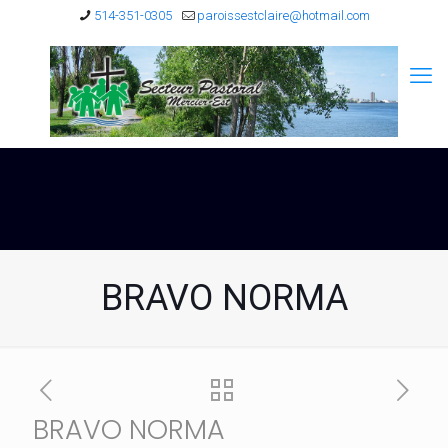
514-351-0305
paroissestclaire@hotmail.com
BRAVO NORMA
BRAVO NORMA