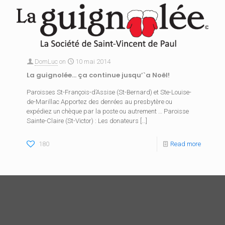
DomLuc
on
10 mai 2014
La guignolée… ça continue jusqu’`a Noël!
Paroisses St-François-d’Assise (St-Bernard) et Ste-Louise-
de-Marillac Apportez des denrées au presbytère ou
expédiez un chèque par la poste ou autrement … Paroisse
Sainte-Claire (St-Victor) : Les donateurs
[…]
180
Read more