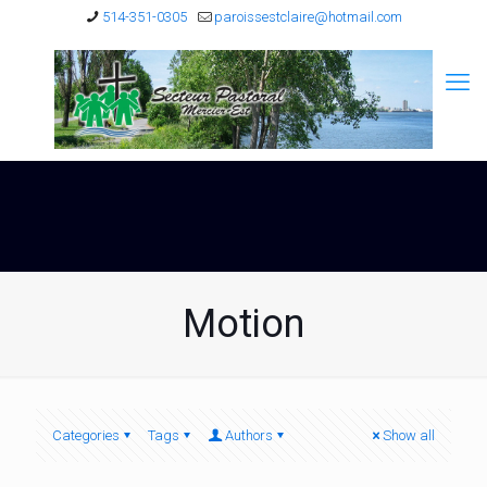
514-351-0305
paroissestclaire@hotmail.com
Motion
Categories
Tags
Authors
Show all