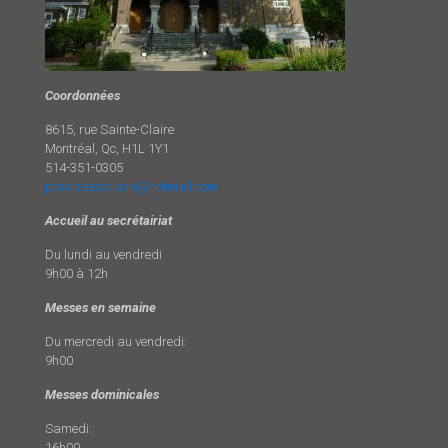
Coordonnées
8615, rue Sainte-Claire
Montréal, Qc, H1L 1Y1
514-351-0305
paroissestclaire@hotmail.com
Accueil au secrétairiat
Du lundi au vendredi
9h00 à 12h
Messes en semaine
Du mercredi au vendredi:
9h00
Messes dominicales
Samedi:
16h00