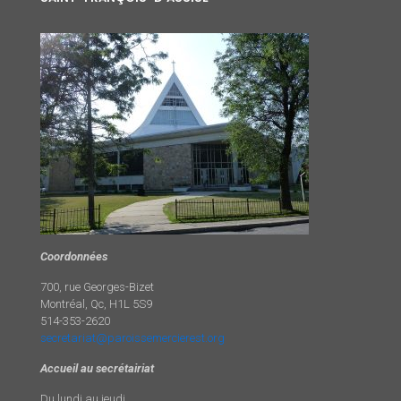
Coordonnées
700, rue Georges-Bizet
Montréal, Qc, H1L 5S9
514-353-2620
secretariat@paroissemercierest.org
Accueil au secrétairiat
Du lundi au jeudi