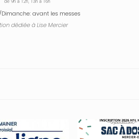
de 9h à 12h, 13h à 16h
imanche: avant les messes
tion dédiée à Lise Mercier