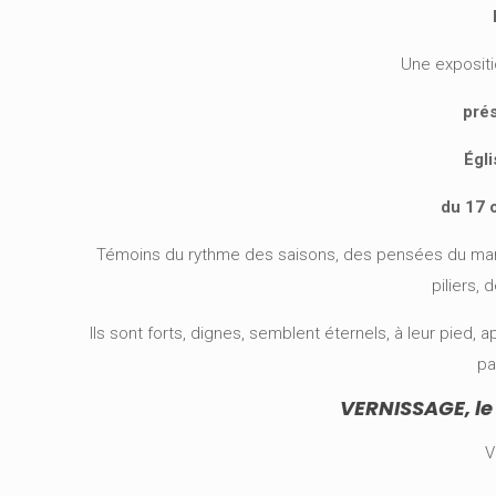
Une exposit
pré
Égli
du 17 
Témoins du rythme des saisons, des pensées du marche
piliers,
Ils sont forts, dignes, semblent éternels, à leur pied,
pa
VERNISSAGE, le
V