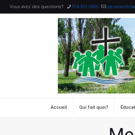
Vous avez des questions?
514-351-0305
paroissestcl
Accueil
Qui fait quoi?
Éducat
Me