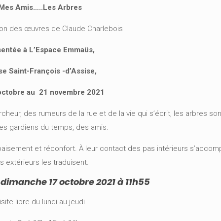
Mes Amis…..Les Arbres
ion des œuvres de Claude Charlebois
sentée à L’Espace Emmaüs,
se Saint-François -d’Assise,
octobre au 21 novembre 2021
ur, des rumeurs de la rue et de la vie qui s’écrit, les arbres so
 des gardiens du temps, des amis.
 apaisement et réconfort. À leur contact des pas intérieurs s’accom
s extérieurs les traduisent.
 dimanche 17 octobre 2021 à 11h55
isite libre du lundi au jeudi