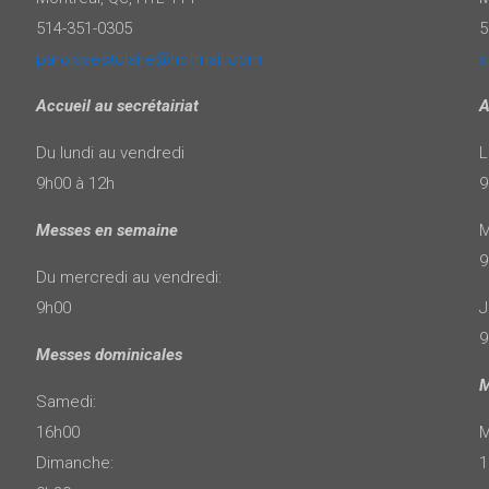
514-351-0305
5
paroissestclaire@hotmail.com
s
Accueil au secrétairiat
A
Du lundi au vendredi
L
9h00 à 12h
9
Messes en semaine
M
9
Du mercredi au vendredi:
9h00
J
9
Messes dominicales
M
Samedi:
16h00
M
Dimanche:
1