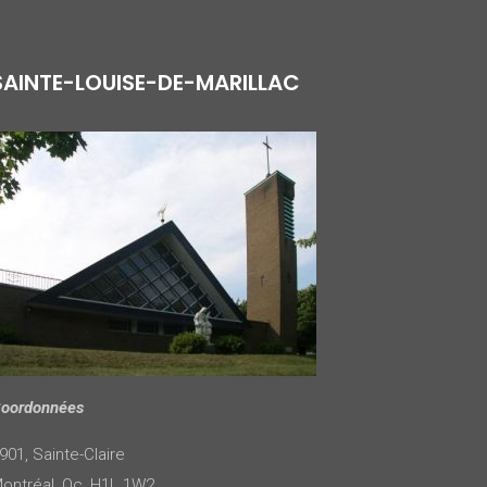
SAINTE-LOUISE-DE-MARILLAC
oordonnées
901, Sainte-Claire
ontréal, Qc, H1L 1W2