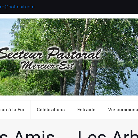
aire@hotmail.com
ion à la Foi
Célébrations
Entraide
Vie communa
s Amis…..Les Arb