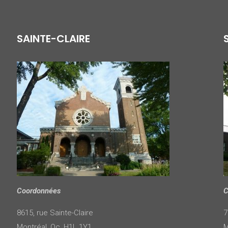
SAINTE-CLAIRE
Coordonnées
C
8615, rue Sainte-Claire
7
Montréal, Qc, H1L 1Y1
M