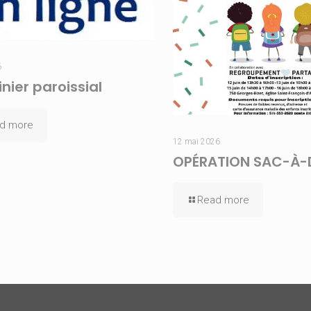
6
nier paroissial
d more
12 mai 2026
OPÉRATION SAC-À-
Read more