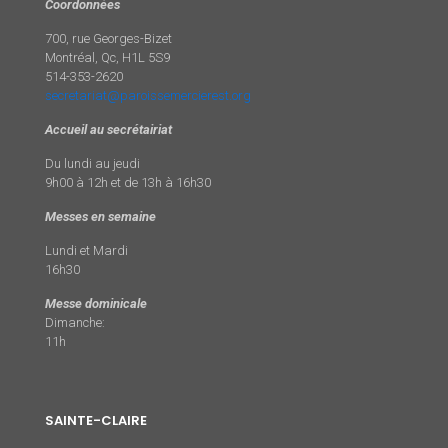
Coordonnées
700, rue Georges-Bizet
Montréal, Qc, H1L 5S9
514-353-2620
secretariat@paroissemercierest.org
Accueil au secrétairiat
Du lundi au jeudi
9h00 à 12h et de 13h à 16h30
Messes en semaine
Lundi et Mardi
16h30
Messe dominicale
Dimanche:
11h
SAINTE-CLAIRE