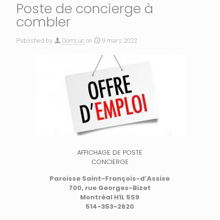
Poste de concierge à
combler
Published by
DomLuc
on
9 mars 2022
AFFICHAGE DE POSTE
CONCIERGE
Paroisse Saint-François-d’Assise
700, rue Georges-Bizet
Montréal H1L 5S9
514-353-2620