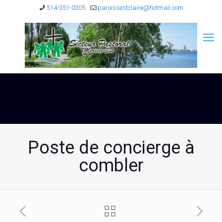
514-351-0305
paroissestclaire@hotmail.com
Poste de concierge à
combler