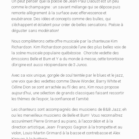
On peut penser que la poésie de Jean-Paul Daoust est un peu
comme le champagne : un savant mélange qui se dépose puis
remonte allègrement à la surface avec effervescence et
exubérance. Des idées et concepts comme des bulles, qui
s’échappent et éclatent pour créer de belles sensations. Poésie à
déguster sans modération!
Nous complèterons cette offre musicale par la chanteuse Kim
Richardson. Kim Richardson possède l’une des plus belles voix de
la scène musicale populaire québécoise. Choriste vedette des
émissions Belle et Bum et Y a du monde à messe, cette torontoise
d’origine est aussi récipiendaire de 3 Junos.
Avec sa voix unique, gorgée de soul teintée par le blues et le jazz,
une voix que des vedettes comme Stevie Wonder, Barry White et
Céline Dion se sont arrachée au fil des ans, Kim nous propose
aujourd’hui, une sélection de grands classiques faisant ressortir
les thèmes de l’espoir, la confiance et l’amitié.
Les chanteurs sont accompagnés des musiciens de B&B Jazz; eh
oui les merveilleux musiciens de Belle et Bum! Vous reconnaîtrez
assurément Pierre Grimard au piano, à l’accordéon et à la
direction artistique, Jean- François Gagnon à la trompette et au
violon, Louis-Martin Grimard à la basse et contrebasse et Alex
Kirouac à la batterie.