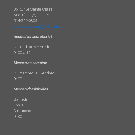
8615, rue Sainte-Claire
Montréal, Qc, H1L 1Y1
514-351-0305
paroissestclaire@hotmail.com
Accueil au secrétairiat
Du lundi au vendredi
9h00 à 12h
Messes en semaine
Du mercredi au vendredi:
9h00
Messes dominicales
Samedi:
16h00
Dimanche:
9h30