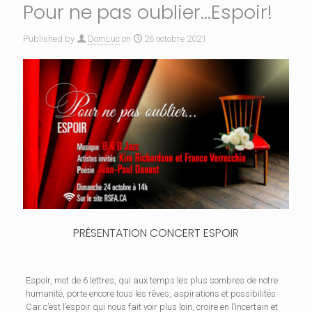
Pour ne pas oublier…Espoir!
Published by
DomLuc
on
26 octobre 2021
PRÉSENTATION CONCERT ESPOIR
Espoir, mot de 6 lettres, qui aux temps les plus sombres de notre
humanité, porte encore tous les rêves, aspirations et possibilités.
Car c’est l’espoir qui nous fait voir plus loin, croire en l’incertain et