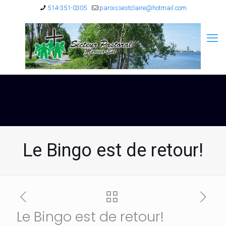
514-351-0305
paroissestclaire@hotmail.com
Le Bingo est de retour!
Le Bingo est de retour!