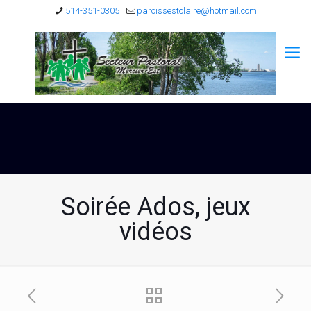
514-351-0305
paroissestclaire@hotmail.com
Soirée Ados, jeux
vidéos